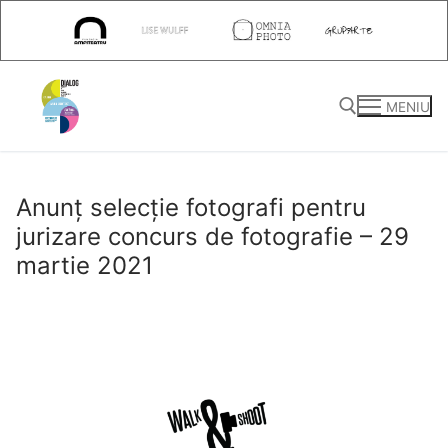
Sari
la
conținut
MENIU
Caută după:
Anunț selecție fotografi pentru
jurizare concurs de fotografie – 29
martie 2021