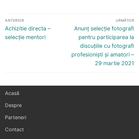
Navigare
ANTERIOR
URMĂTOR
în
Articolul
Articolul
Achizitie directa –
Anunț selecție fotografi
articole
anterior:
următor:
selecție mentori
pentru participarea la
discuțiile cu fotografi
profesioniști și amatori –
29 martie 2021
Acasă
Despre
Parteneri
Contact