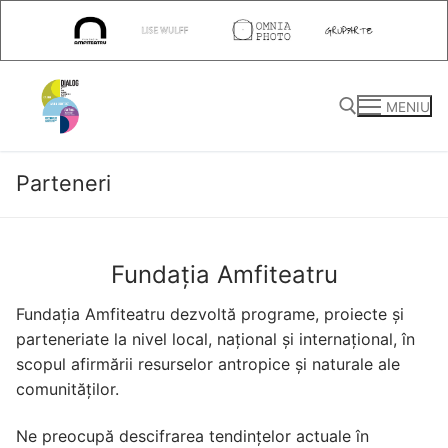
Sari
la
conținut
MENIU
Parteneri
Caută după:
Fundația Amfiteatru
Fundația Amfiteatru dezvoltă programe, proiecte și
parteneriate la nivel local, național și internațional, în
scopul afirmării resurselor antropice și naturale ale
comunităților.
Ne preocupă descifrarea tendințelor actuale în