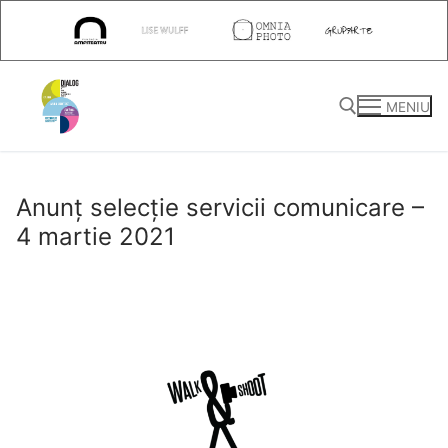
Sari
la
conținut
MENIU
Caută după:
Anunț selecție servicii comunicare –
4 martie 2021