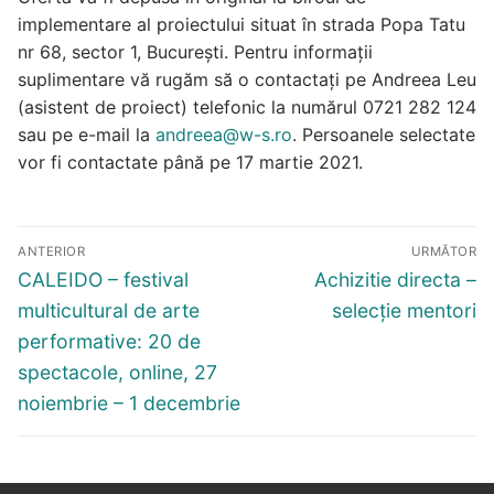
implementare al proiectului situat în strada Popa Tatu
nr 68, sector 1, București. Pentru informații
suplimentare vă rugăm să o contactați pe Andreea Leu
(asistent de proiect) telefonic la numărul 0721 282 124
sau pe e-mail la
andreea@w-s.ro
. Persoanele selectate
vor fi contactate până pe 17 martie 2021.
Navigare
ANTERIOR
URMĂTOR
în
Articolul
Articolul
CALEIDO – festival
Achizitie directa –
articole
anterior:
următor:
multicultural de arte
selecție mentori
performative: 20 de
spectacole, online, 27
noiembrie – 1 decembrie