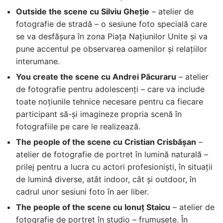
Outside the scene cu Silviu Gheţie
– atelier de
fotografie de stradă – o sesiune foto specială care
se va desfăşura în zona Piaţa Naţiunilor Unite şi va
pune accentul pe observarea oamenilor şi relaţiilor
interumane.
You create the scene cu Andrei Păcuraru
– atelier
de fotografie pentru adolescenţi – care va include
toate noţiunile tehnice necesare pentru ca fiecare
participant să-și imagineze propria scenă în
fotografiile pe care le realizează.
The people of the scene cu Cristian Crisbăşan
–
atelier de fotografie de portret în lumină naturală –
prilej pentru a lucra cu actori profesionişti, în situaţii
de lumină diverse, atât indoor, cât şi outdoor, în
cadrul unor sesiuni foto în aer liber.
The people of the scene cu Ionuţ Staicu
– atelier de
fotografie de portret în studio – frumuseţe. În