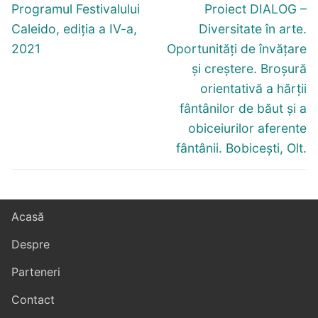
în
Articolul
Articolul
Programul Festivalului
Proiect DIALOG –
articole
anterior:
următor:
Caleido, ediția a IV-a,
Diversitate în arte.
2021
Oportunități de învățare
și creștere. Broșură
orientativă a hărții
fântânilor de băut și a
obiceiurilor aferente
fântânii. Bobicești, Olt.
Acasă
Despre
Parteneri
Contact