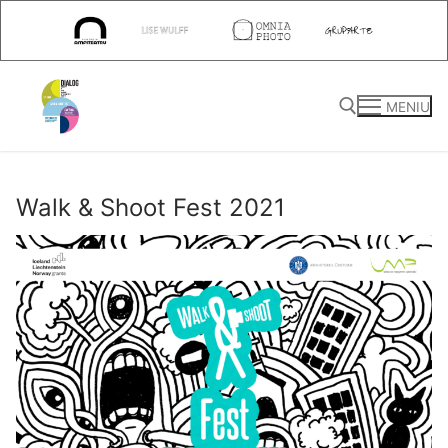
Sari
la
conținut
MENIU
Caută după:
Walk & Shoot Fest 2021