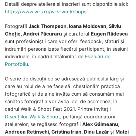
Detalii despre ateliere și înscrieri sunt disponibile aici:
https://www.w-s.ro/w-s-workshops
Fotografii
Jack Thompson, Ioana Moldovan, Silviu
Gheţie, Andrei Păcuraru
și curatorul
Eugen Rădescu
sunt profesioniștii care vor oferi feedback, sfaturi şi
îndrumări personalizate fiecărui participant, în sesiuni
individuale, în cadrul întâlnirilor de
Evaluări de
Portofoliu.
O serie de discuții ce se adresează publicului larg și
care au rolul de a ne face să chestionăm practica
fotografică şi de a ne învăţa cum să consumăm mai
sănătos fotografia vor avea loc, de asemenea, în
cadrul Walk & Shoot Fest 2021. Printre invitații
Discuțiilor Walk & Shoot
, pe lângă coordonatorii
atelierelor, se regăsesc fotografii
Alex Gâlmeanu,
Andreea Retinschi, Cristina Irian, Dinu Lazăr
și
Matei